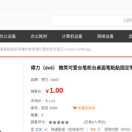
LBP
办公设备
办公耗材
计算机设备
网络设备
笔粘贴固定带绳中性笔银行黑色签字笔芯 0.5mm S758 (kj)
得力（deli） 微笑可爱台笔柜台桌面笔粘贴固定带绳中
品牌：得力（deli）
1.00
￥
销售价：
市场价：￥
1.00
库存：现货
1000
收藏此商品
销量：0
顾客评分：
(已有0人评价)
至
北京
：
快递配送（在线支付）：
￥0
（）
货到付款（POS