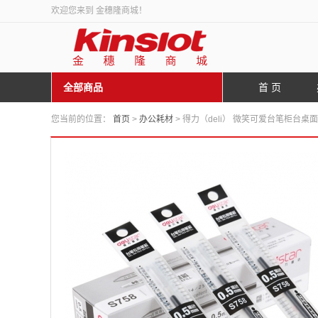
欢迎您来到 金穗隆商城！
全部商品
首 页
您当前的位置：
首页
>
办公耗材
> 得力（deli） 微笑可爱台笔柜台桌面