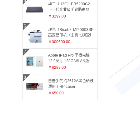
华三（H3C）ER5200G2
下一代企业级千兆路由器
￥3299.00
理光（Ricoh）MP 9003SP
高速复印机（主机+送稿器
+小册子装订器）
￥300600.00
Apple iPad Pro 平板电脑
12.9英寸 128G WLAN版
ML0Q2CH 银色
￥6288.00
惠普(HP) Q2612A黑色硒鼓
适用于HP Laser
Jet1010/1015/1018/1020plus/1022/3015/3020/3030/
￥650.00
和3055系
列/M1005/M1319f 2612A
2612