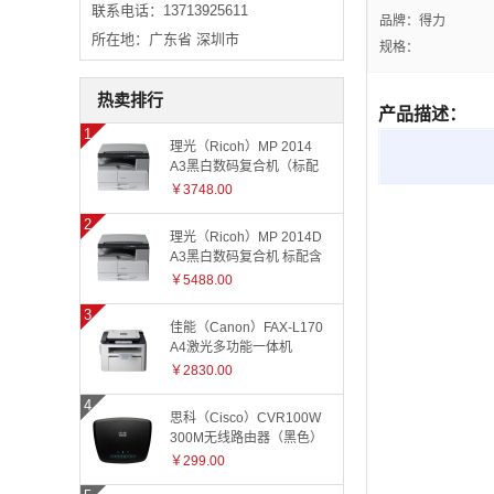
联系电话：13713925611
品牌：得力
所在地：广东省 深圳市
规格：
热卖排行
产品描述：
理光（Ricoh）MP 2014
A3黑白数码复合机（标配
有线网络+国产工作台）
￥3748.00
理光（Ricoh）MP 2014D
A3黑白数码复合机 标配含
盖板
￥5488.00
佳能（Canon）FAX-L170
A4激光多功能一体机
￥2830.00
思科（Cisco）CVR100W
300M无线路由器（黑色）
￥299.00