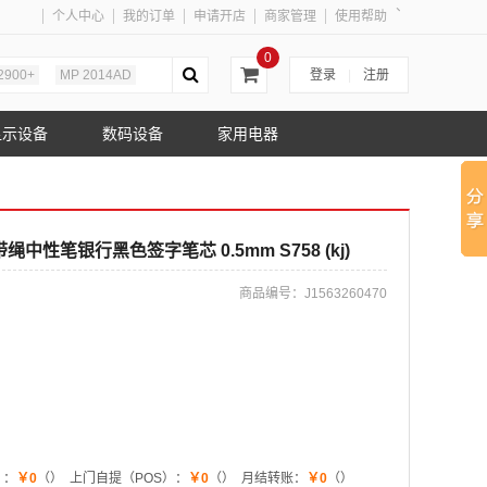
、
个人中心
我的订单
申请开店
商家管理
使用帮助
0
2900+
MP 2014AD
登录
|
注册
显示设备
数码设备
家用电器
性笔银行黑色签字笔芯 0.5mm S758 (kj)
商品编号：
J1563260470
）：
￥0
（）
上门自提（POS）：
￥0
（）
月结转账：
￥0
（）