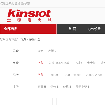
欢迎您来到 金穗隆商城！
全部商品
首 页
办公设备
您当前的位置：
首页
>
存储设备
分类:
硬盘
存储卡
品牌:
不限
闪迪（SanDisk）
忆捷
金士顿
麦
价格:
不限
0-9999
10000-19999
20000-29999
排序:
销量
评分
价格
最新上架