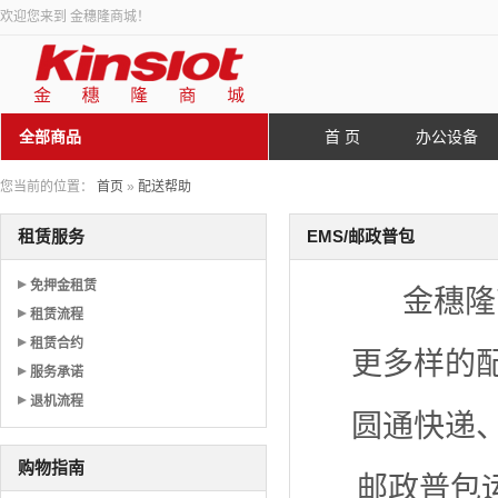
欢迎您来到 金穗隆商城！
全部商品
首 页
办公设备
您当前的位置：
首页
»
配送帮助
租赁服务
EMS/邮政普包
免押金租赁
金穗隆
租赁流程
租赁合约
更多样的
服务承诺
退机流程
圆通快递
购物指南
邮政普包