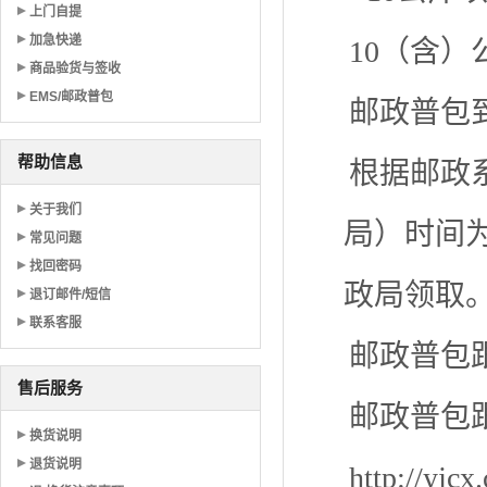
上门自提
加急快递
10（含）
商品验货与签收
EMS/邮政普包
邮政普包
帮助信息
根据邮政
关于我们
局）时间
常见问题
找回密码
政局领取
退订邮件/短信
联系客服
邮政普包
售后服务
邮政普包
换货说明
退货说明
http://yjc