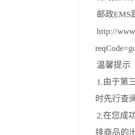
邮政EM
http://ww
reqCode=go
温馨提示
1.由于
时先行查
2.在您
排商品的