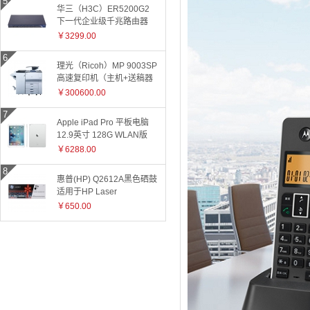
华三（H3C）ER5200G2
下一代企业级千兆路由器
￥3299.00
理光（Ricoh）MP 9003SP
高速复印机（主机+送稿器
+小册子装订器）
￥300600.00
Apple iPad Pro 平板电脑
12.9英寸 128G WLAN版
ML0Q2CH 银色
￥6288.00
惠普(HP) Q2612A黑色硒鼓
适用于HP Laser
Jet1010/1015/1018/1020plus/1022/3015/3020/3030/050/3050z/30
￥650.00
和3055系
列/M1005/M1319f 2612A
2612