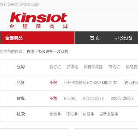
欢迎您来到 金穗隆商城！
全部商品
首 页
办公设备
您当前的位置：
首页
>
办公设备
>
装订机
分类:
装订机
扫描枪
数据采集器
碎纸机
数码复
品牌:
不限
柯尼卡美能达/KONICA MINOLTA
得力/Del
价格:
不限
0-9681
9682-19999
20000-29999
排序:
销量
评分
价格
最新上架