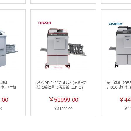
速印机
理光 DD 5451C 速印机(主机+盖
基士得耶（GES
速印机 （主机
板+1袋油墨+1卷版纸+工作台)
7401C 速印
.00
￥51999.00
￥44
00
￥51999.00
￥44