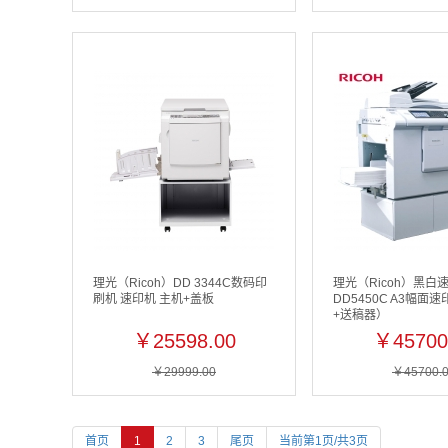
理光（Ricoh）DD 3344C数码印
理光（Ricoh）黑白
刷机 速印机 主机+盖板
DD5450C A3幅面
+送稿器）
￥25598.00
￥45700
￥29999.00
￥45700.
首页
1
2
3
尾页
当前第1页/共3页