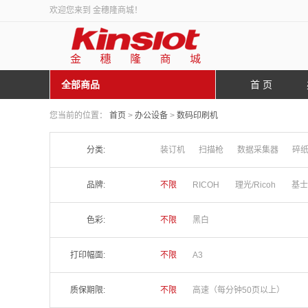
欢迎您来到 金穗隆商城！
全部商品
首 页
您当前的位置：
首页
>
办公设备
>
数码印刷机
分类:
装订机
扫描枪
数据采集器
碎
品牌:
不限
RICOH
理光/Ricoh
基士
色彩:
不限
黑白
打印幅面:
不限
A3
质保期限:
不限
高速（每分钟50页以上）