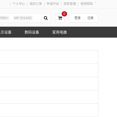
、
个人中心
我的订单
申请开店
商家管理
使用帮助
0
2900+
MP 2014AD
登录
|
注册
显示设备
数码设备
家用电器