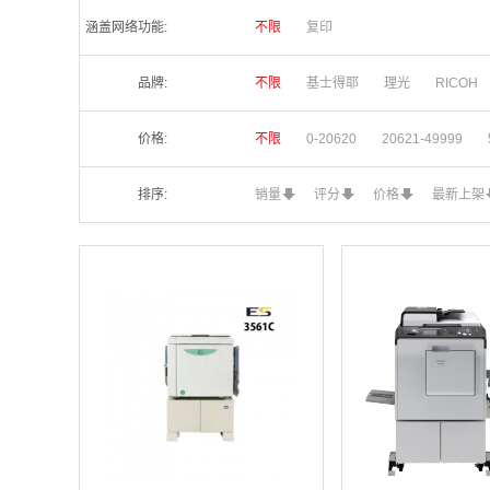
涵盖网络功能:
不限
复印
品牌:
不限
基士得耶
理光
RICOH
价格:
不限
0-20620
20621-49999
排序:
销量
评分
价格
最新上架