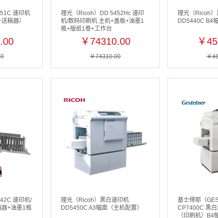
451C 速印机
理光（Ricoh）DD 5452Hc 速印
理光（Ricoh
+送稿器）
机/数码印刷机 主机+盖板+油墨1
DD5440C B4
瓶+版纸1卷+工作台
.00
￥74310.00
￥45
00
￥74310.00
￥46
42C 速印机/
理光（Ricoh）黑白速印机
基士得耶（GES
稿器+油墨1瓶
DD5450C A3幅面（主机配置）
CP7400C 
（印刷机）B4