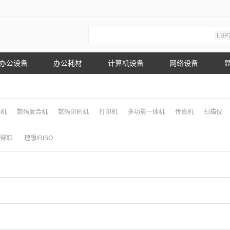
LBP
办公设备
办公耗材
计算机设备
网络设备
纸机
数码复合机
数码印刷机
打印机
多功能一体机
传真机
扫描仪
得耶
理想/RISO