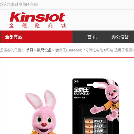
欢迎您来到 金穗隆商城！
全部商品
首 页
办公设备
您当前的位置：
首页
>
数码设备
> 金霸王(Duracell) 7号碱性电池 8粒装 适用