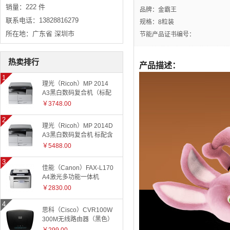
销量：222 件
品牌：金霸王
联系电话：13828816279
规格：8粒装
所在地：广东省 深圳市
节能产品证书编号：
热卖排行
产品描述：
理光（Ricoh）MP 2014
A3黑白数码复合机（标配
有线网络+国产工作台）
￥3748.00
理光（Ricoh）MP 2014D
A3黑白数码复合机 标配含
盖板
￥5488.00
佳能（Canon）FAX-L170
A4激光多功能一体机
￥2830.00
思科（Cisco）CVR100W
300M无线路由器（黑色）