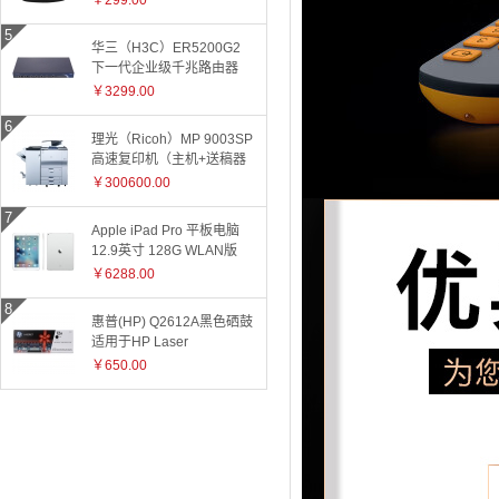
￥299.00
华三（H3C）ER5200G2
下一代企业级千兆路由器
￥3299.00
理光（Ricoh）MP 9003SP
高速复印机（主机+送稿器
+小册子装订器）
￥300600.00
Apple iPad Pro 平板电脑
12.9英寸 128G WLAN版
ML0Q2CH 银色
￥6288.00
惠普(HP) Q2612A黑色硒鼓
适用于HP Laser
Jet1010/1015/1018/1020plus/1022/3015/3020/3030/050/3050z/30
￥650.00
和3055系
列/M1005/M1319f 2612A
2612