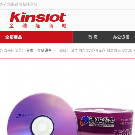
欢迎您来到 金穗隆商城！
全部商品
首 页
办公设备
您当前的位置：
首页
>
存储设备
> 一碟红叶 清华同方DVD+R光盘 刻录盘16X/DVD-R/4