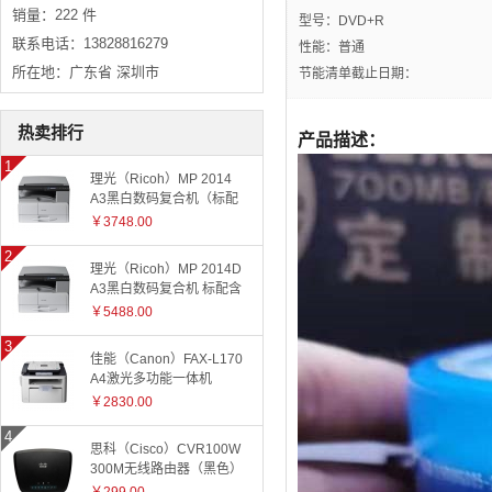
销量：222 件
型号：DVD+R
联系电话：13828816279
性能：普通
所在地：广东省 深圳市
节能清单截止日期：
热卖排行
产品描述：
理光（Ricoh）MP 2014
A3黑白数码复合机（标配
有线网络+国产工作台）
￥3748.00
理光（Ricoh）MP 2014D
A3黑白数码复合机 标配含
盖板
￥5488.00
佳能（Canon）FAX-L170
A4激光多功能一体机
￥2830.00
思科（Cisco）CVR100W
300M无线路由器（黑色）