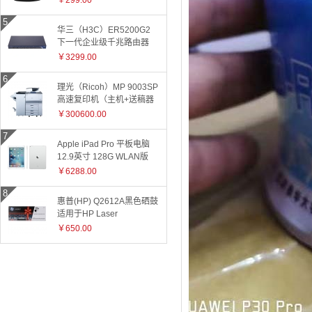
￥299.00
华三（H3C）ER5200G2
下一代企业级千兆路由器
￥3299.00
理光（Ricoh）MP 9003SP
高速复印机（主机+送稿器
+小册子装订器）
￥300600.00
Apple iPad Pro 平板电脑
12.9英寸 128G WLAN版
ML0Q2CH 银色
￥6288.00
惠普(HP) Q2612A黑色硒鼓
适用于HP Laser
Jet1010/1015/1018/1020plus/1022/3015/3020/3030/050/3050z/30
￥650.00
和3055系
列/M1005/M1319f 2612A
2612