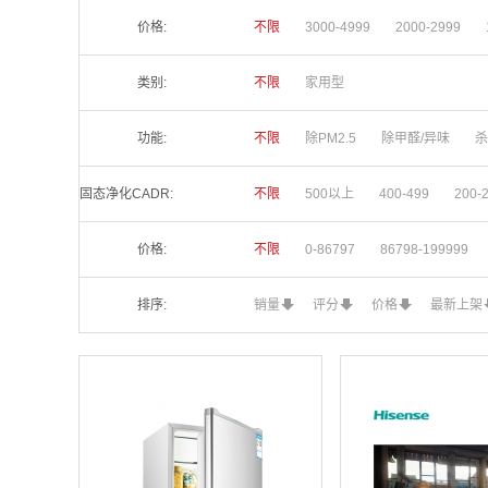
价格:
不限
3000-4999
2000-2999
类别:
不限
家用型
功能:
不限
除PM2.5
除甲醛/异味
杀
固态净化CADR:
不限
500以上
400-499
200-
价格:
不限
0-86797
86798-199999
排序:
销量
评分
价格
最新上架