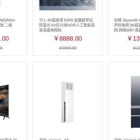
WQ/NhA-
TCL 4K超高清 65P8 金属超窄边
创维 Skywort
能效 二级
防蓝光 64位32核HDR人工智能语
声控电视 8K超高
音液晶电视机
网 网络WIFI 
.00
￥8888.00
￥13
00
￥9999.00
￥13