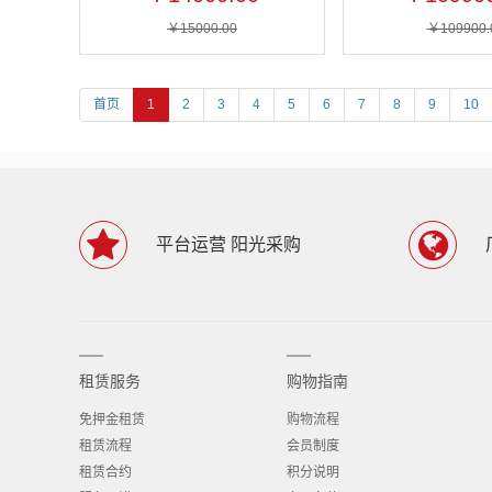
￥15000.00
￥109900.
首页
1
2
3
4
5
6
7
8
9
10
平台运营 阳光采购
租赁服务
购物指南
免押金租赁
购物流程
租赁流程
会员制度
租赁合约
积分说明