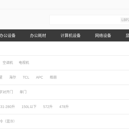
LBP
办公设备
办公耗材
计算机设备
网络设备
空调机
电视机
星
海尔
TCL
APC
皓丽
字对开门
单门
231-280升
150L以下
572升
478升
冷（混冷）