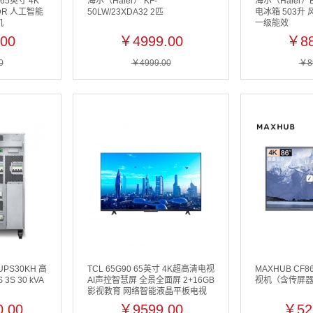
65英寸 4K
海尔（Haier） KF-
海尔（Haier）B
R 人工智能
50LW/23XDA32 2匹
电冰箱 503升
机
一级能效
00
￥4999.00
￥88
0
￥4999.00
￥8
PS30KH 高
TCL 65G90 65英寸 4K超高清电视
MAXHUB CF8
3S 30 kVA
AI声控智慧屏 全景全面屏 2+16GB
视机（含传屏器
影视教育 网络智能液晶平板电视
机
.00
￥9599.00
￥52