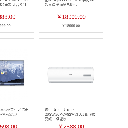
CD-503WDCEU1
创维 Skyworth 82Q30 82英寸4K
 风冷无霜 静音多门
超高清 全面屏电视机
88.00
￥18999.00
999.00
￥18999.00
6MA 86英寸 超清电
海尔（Haier）KFR-
+笔+支架 ）
26GW/20MCA82空调 大1匹 冷暖
变频 二级能效
598.00
￥2888.00