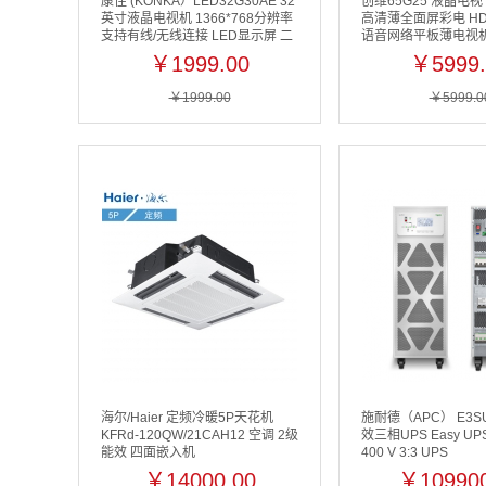
康佳 (KONKA）LED32G30AE 32
创维65G25 液晶电视 
英寸液晶电视机 1366*768分辨率
高清薄全面屏彩电 HD
支持有线/无线连接 LED显示屏 二
语音网络平板薄电视
级能效 一年保修 黑色
￥1999.00
￥5999.
￥1999.00
￥5999.0
海尔/Haier 定频冷暖5P天花机
施耐德（APC） E3SU
KFRd-120QW/21CAH12 空调 2级
效三相UPS Easy UPS 
能效 四面嵌入机
400 V 3:3 UPS
￥14000.00
￥109900