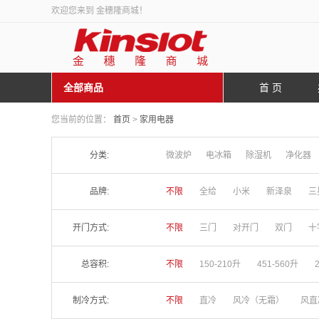
欢迎您来到 金穗隆商城！
全部商品
首 页
您当前的位置：
首页
>
家用电器
分类:
微波炉
电冰箱
除湿机
净化器
品牌:
不限
全给
小米
新泽泉
三
开门方式:
不限
三门
对开门
双门
十
总容积:
不限
150-210升
451-560升
制冷方式:
不限
直冷
风冷（无霜）
风直