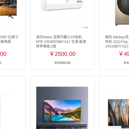
55E 55英寸
海尔/Haier 定频冷暖小1P挂机
美的 (Mide
平板电视
KFR-23GW/20MCA12 空调 能源
衣机 10公斤kg
效率等级:2级
1451WDY-G2
00
￥2500.00
￥49
0
￥2500.00
￥4