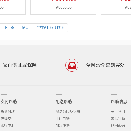
00
￥9599.00
￥52
下一页
尾页
当前第1页/共17页
厂家直供 正品保障
全网比价 惠到实处
支付帮助
配送帮助
帮助信息
货到付款
配送范围及运费
关于我们
在线支付
上门自提
常见问题
银行电汇
加急快递
找回密码