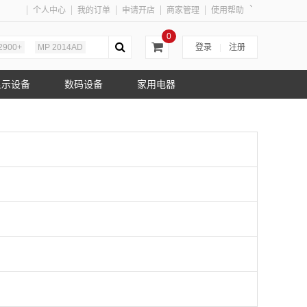
、
个人中心
我的订单
申请开店
商家管理
使用帮助
0
2900+
MP 2014AD
登录
|
注册
显示设备
数码设备
家用电器