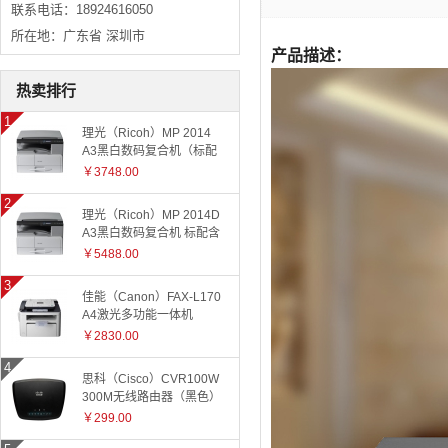
联系电话：18924616050
所在地：广东省 深圳市
产品描述：
热卖排行
理光（Ricoh）MP 2014
A3黑白数码复合机（标配
有线网络+国产工作台）
￥3748.00
理光（Ricoh）MP 2014D
A3黑白数码复合机 标配含
盖板
￥5488.00
佳能（Canon）FAX-L170
A4激光多功能一体机
￥2830.00
思科（Cisco）CVR100W
300M无线路由器（黑色）
￥299.00