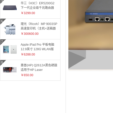
华三（H3C）ER5200G2
下一代企业级千兆路由器
￥3299.00
理光（Ricoh）MP 9003SP
高速复印机（主机+送稿器
+小册子装订器）
￥300600.00
Apple iPad Pro 平板电脑
12.9英寸 128G WLAN版
ML0Q2CH 银色
￥6288.00
惠普(HP) Q2612A黑色硒鼓
适用于HP Laser
Jet1010/1015/1018/1020plus/1022/3015/3020/3030/050/3050z/30
￥650.00
和3055系
列/M1005/M1319f 2612A
2612