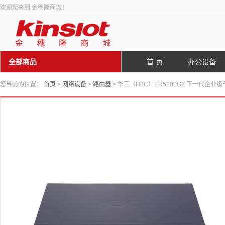
欢迎您来到 金穗隆商城！
全部商品
首 页
办公设备
您当前的位置：
首页
>
网络设备
>
路由器
> 华三（H3C）ER5200G2 下一代企业