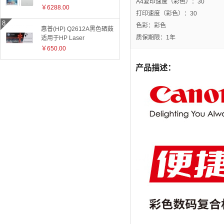
A4复印速度（彩色）：30
ML0Q2CH 银色
￥6288.00
打印速度（彩色）：30
色彩：彩色
惠普(HP) Q2612A黑色硒鼓
质保期限：1年
适用于HP Laser
Jet1010/1015/1018/1020plus/1022/3015/3020/3030/050/3050z/30
￥650.00
和3055系
列/M1005/M1319f 2612A
产品描述：
2612