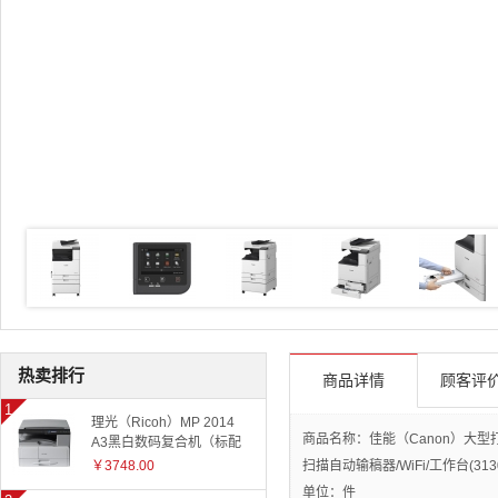
热卖排行
商品详情
顾客评价
理光（Ricoh）MP 2014
商品名称：佳能（Canon）大型打
A3黑白数码复合机（标配
有线网络+国产工作台）
￥3748.00
扫描自动输稿器/WiFi/工作台(31
单位：件