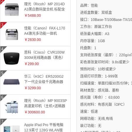
理光（Ricoh）MP 2014D
品牌：佳能
A3黑白数码复合机 标配含
进纸盒数量：双纸盒
盖板
￥5488.00
接口：10Base-T/100Base-TX/10
工作台：原装工作台
佳能（Canon）FAX-L170
A4激光多功能一体机
纸张最大幅面：A3
￥2830.00
内存容量：1GB
托盘数：1
思科（Cisco）CVR100W
支持纸张厚度（最厚）：220g/㎡
300M无线路由器（黑色）
彩色首张复印时间：9.8s或更少
￥299.00
预热时间：10秒或更少
连续打印页数：1-999张
华三（H3C）ER5200G2
下一代企业级千兆路由器
扫描速度：单面扫描30页/分钟；
￥3299.00
耗材类型：感光鼓、墨粉
感光鼓（寿命）：63;600
理光（Ricoh）MP 9003SP
感光材料：有感光鼓（OPC）
高速复印机（主机+送稿器
+小册子装订器）
速度：低速
￥300600.00
网络功能：无线,有线
Apple iPad Pro 平板电脑
装订功能：无
12.9英寸 128G WLAN版