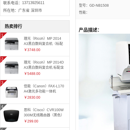
联系电话：13713925611
型号：GD-NB1508
所在地：广东省 深圳市
性能：
热卖排行
产品描述：
理光（Ricoh）MP 2014
A3黑白数码复合机（标配
有线网络+国产工作台）
￥3748.00
理光（Ricoh）MP 2014D
A3黑白数码复合机 标配含
盖板
￥5488.00
佳能（Canon）FAX-L170
A4激光多功能一体机
￥2830.00
思科（Cisco）CVR100W
300M无线路由器（黑色）
￥299.00