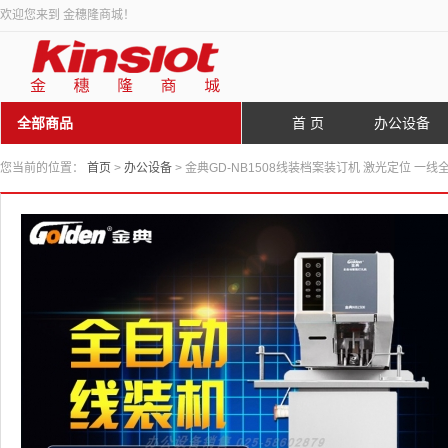
欢迎您来到 金穗隆商城！
全部商品
首 页
办公设备
您当前的位置：
首页
>
办公设备
> 金典GD-NB1508线装档案装订机 激光定位 一线