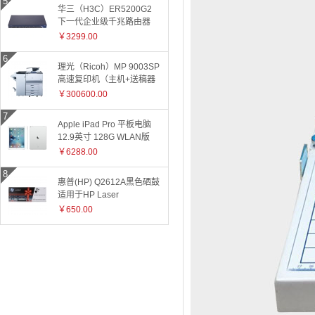
华三（H3C）ER5200G2
下一代企业级千兆路由器
￥3299.00
理光（Ricoh）MP 9003SP
高速复印机（主机+送稿器
+小册子装订器）
￥300600.00
Apple iPad Pro 平板电脑
12.9英寸 128G WLAN版
ML0Q2CH 银色
￥6288.00
惠普(HP) Q2612A黑色硒鼓
适用于HP Laser
Jet1010/1015/1018/1020plus/1022/3015/3020/3030/050/3050z/30
￥650.00
和3055系
列/M1005/M1319f 2612A
2612