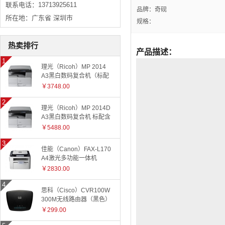
联系电话：13713925611
品牌：奇砚
所在地：广东省 深圳市
规格：
热卖排行
产品描述：
理光（Ricoh）MP 2014
A3黑白数码复合机（标配
有线网络+国产工作台）
￥3748.00
理光（Ricoh）MP 2014D
A3黑白数码复合机 标配含
盖板
￥5488.00
佳能（Canon）FAX-L170
A4激光多功能一体机
￥2830.00
思科（Cisco）CVR100W
300M无线路由器（黑色）
￥299.00