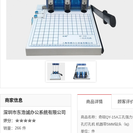
商家信息
商品详情
顾客评价
深圳市东浩诚办公系统有限公司
商品名称：奇砚QY-15A三孔强
评分：
孔打孔机 机器带5MM钻头（kj)
销量：266 件
单位：件