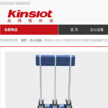
欢迎您来到 金穗隆商城！
全部商品
首 页
办公设备
您当前的位置：
首页
>
办公设备
> 奇砚QY-15A三孔强力打孔机 切纸打孔两用装订机