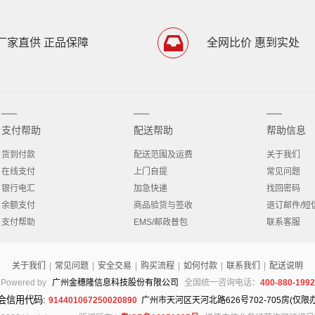
厂家直供 正品保障
全网比价 惠到实处
支付帮助
配送帮助
帮助信息
货到付款
配送范围及运费
关于我们
在线支付
上门自提
常见问题
银行电汇
加急快递
找回密码
余额支付
商品验货与签收
退订邮件/短
支付帮助
EMS/邮政普包
联系客服
关于我们
|
常见问题
|
安全交易
|
购买流程
|
如何付款
|
联系我们
|
配送说明
Powered by
广州金穗隆信息科技股份有限公司
全国统一咨询电话：
400-880-1992
会信用代码:
914401067250020890
广州市天河区天河北路626号702-705房(仅限