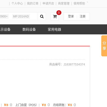
、
个人中心
我的订单
申请开店
商家管理
使用帮助
0
2900+
MP 2014AD
登录
|
注册
显示设备
数码设备
家用电器
商品编号：
J163877534374
）：
￥0
（）
上门自提（POS）：
￥0
（）
月结转账：
￥0
（）