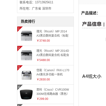
联系电话：13713925611
所在地：广东省 深圳市
产品描述：
热卖排行
理光（Ricoh）MP 2014
A3黑白数码复合机（标配
有线网络+国产工作台）
￥3748.00
理光（Ricoh）MP 2014D
A3黑白数码复合机 标配含
盖板
￥5488.00
佳能（Canon）FAX-L170
A4激光多功能一体机
￥2830.00
思科（Cisco）CVR100W
300M无线路由器（黑色）
￥299.00