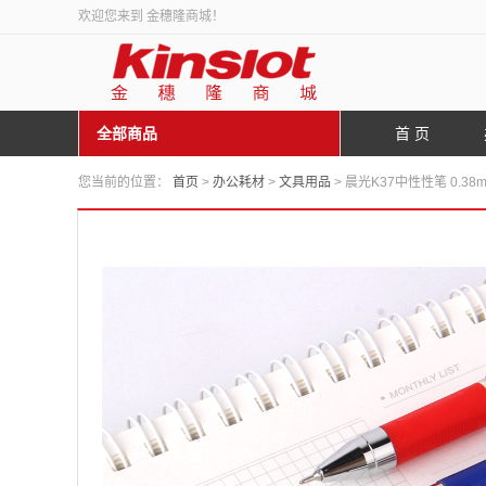
欢迎您来到 金穗隆商城！
全部商品
首 页
您当前的位置：
首页
>
办公耗材
>
文具用品
> 晨光K37中性性笔 0.38