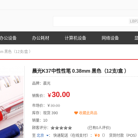
LBP
办公设备
办公耗材
计算机设备
网络设备
mm 黑色（12支/盒 ）
晨光K37中性性笔 0.38mm 黑色（12支/盒 ）
品牌：晨光
30.00
￥
销售价：
市场价：￥
30.00
库存：现货
390
收藏此商品
销量：10
顾客评分：
(已有0人评价)
至
北京
：
快递配送（在线支付）：
￥0
（）
货到付款（POS