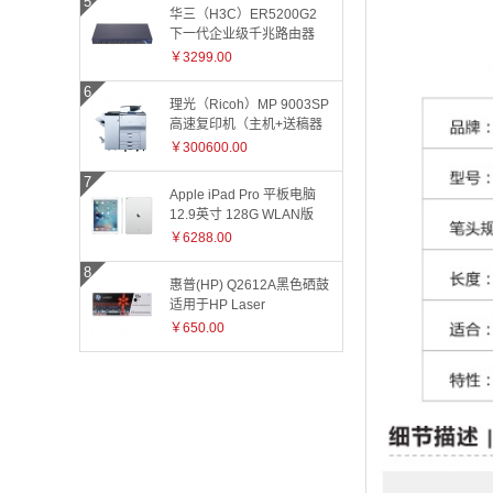
华三（H3C）ER5200G2
下一代企业级千兆路由器
￥3299.00
理光（Ricoh）MP 9003SP
高速复印机（主机+送稿器
+小册子装订器）
￥300600.00
Apple iPad Pro 平板电脑
12.9英寸 128G WLAN版
ML0Q2CH 银色
￥6288.00
惠普(HP) Q2612A黑色硒鼓
适用于HP Laser
Jet1010/1015/1018/1020plus/1022/3015/3020/3030/
￥650.00
和3055系
列/M1005/M1319f 2612A
2612