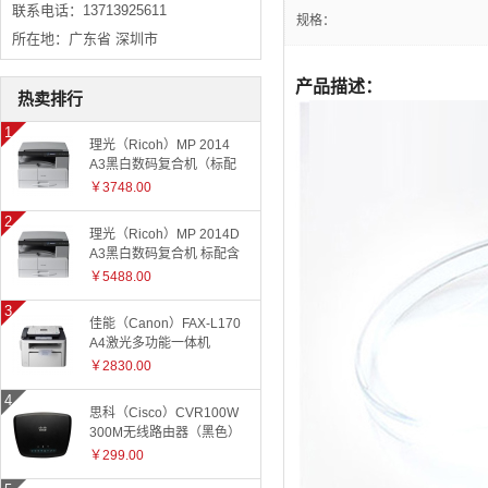
联系电话：13713925611
规格：
所在地：广东省 深圳市
产品描述：
热卖排行
理光（Ricoh）MP 2014
A3黑白数码复合机（标配
有线网络+国产工作台）
￥3748.00
理光（Ricoh）MP 2014D
A3黑白数码复合机 标配含
盖板
￥5488.00
佳能（Canon）FAX-L170
A4激光多功能一体机
￥2830.00
思科（Cisco）CVR100W
300M无线路由器（黑色）
￥299.00