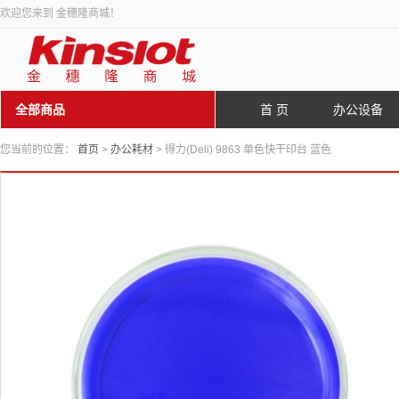
欢迎您来到 金穗隆商城！
全部商品
首 页
办公设备
您当前的位置：
首页
>
办公耗材
> 得力(Deli) 9863 单色快干印台 蓝色