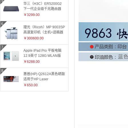
华三（H3C）ER5200G2
下一代企业级千兆路由器
￥3299.00
理光（Ricoh）MP 9003SP
高速复印机（主机+送稿器
+小册子装订器）
￥300600.00
Apple iPad Pro 平板电脑
12.9英寸 128G WLAN版
ML0Q2CH 银色
￥6288.00
惠普(HP) Q2612A黑色硒鼓
适用于HP Laser
Jet1010/1015/1018/1020plus/1022/3015/3020/3030/050/3050z/30
￥650.00
和3055系
列/M1005/M1319f 2612A
2612