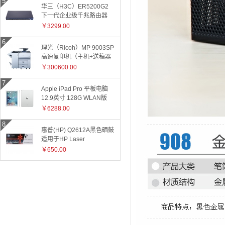
华三（H3C）ER5200G2
下一代企业级千兆路由器
￥3299.00
理光（Ricoh）MP 9003SP
高速复印机（主机+送稿器
+小册子装订器）
￥300600.00
Apple iPad Pro 平板电脑
12.9英寸 128G WLAN版
ML0Q2CH 银色
￥6288.00
惠普(HP) Q2612A黑色硒鼓
适用于HP Laser
Jet1010/1015/1018/1020plus/1022/3015/3020/3030/050/3050z/30
￥650.00
和3055系
列/M1005/M1319f 2612A
2612