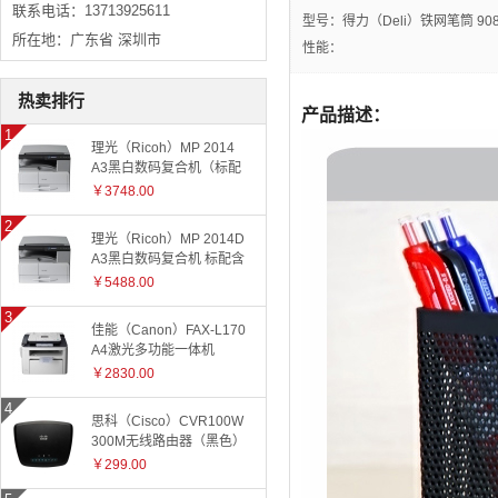
联系电话：13713925611
型号：得力（Deli）铁网笔筒 90
所在地：广东省 深圳市
性能：
热卖排行
产品描述：
理光（Ricoh）MP 2014
A3黑白数码复合机（标配
有线网络+国产工作台）
￥3748.00
理光（Ricoh）MP 2014D
A3黑白数码复合机 标配含
盖板
￥5488.00
佳能（Canon）FAX-L170
A4激光多功能一体机
￥2830.00
思科（Cisco）CVR100W
300M无线路由器（黑色）
￥299.00