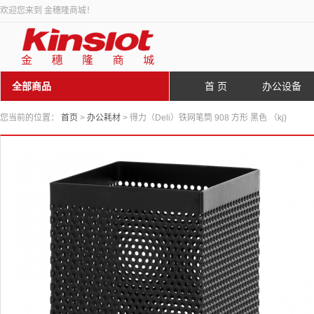
欢迎您来到 金穗隆商城！
全部商品
首 页
办公设备
您当前的位置：
首页
>
办公耗材
> 得力（Deli）铁网笔筒 908 方形 黑色 （kj)